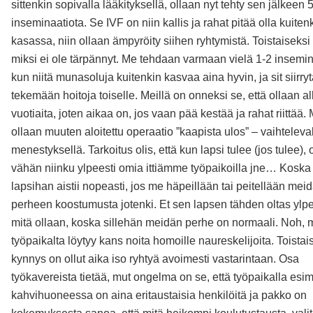
sittenkin sopivalla lääkityksellä, ollaan nyt tehty sen jälkeen 
inseminaatiota. Se IVF on niin kallis ja rahat pitää olla kuitenk
kasassa, niin ollaan ämpyröity siihen ryhtymistä. Toistaiseksi e
miksi ei ole tärpännyt. Me tehdaan varmaan vielä 1-2 insemin
kun niitä munasoluja kuitenkin kasvaa aina hyvin, ja sit siirry
tekemään hoitoja toiselle. Meillä on onneksi se, että ollaan al
vuotiaita, joten aikaa on, jos vaan pää kestää ja rahat riittää.
ollaan muuten aloitettu operaatio ”kaapista ulos” – vaihteleva
menestyksellä. Tarkoitus olis, että kun lapsi tulee (jos tulee), o
vähän niinku ylpeesti omia ittiämme työpaikoilla jne… Koska
lapsihan aistii nopeasti, jos me häpeillään tai peitellään mei
perheen koostumusta jotenki. Et sen lapsen tähden oltas ylpei
mitä ollaan, koska sillehän meidän perhe on normaali. Noh,
työpaikalta löytyy kans noita homoille naureskelijoita. Toistai
kynnys on ollut aika iso ryhtyä avoimesti vastarintaan. Osa
työkavereista tietää, mut ongelma on se, että työpaikalla esim
kahvihuoneessa on aina eritaustaisia henkilöitä ja pakko on