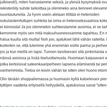
julkisesti!), miten harrastamme seksiä, ja yleisiä kysymyksiä ov
rekisteröity suhde tarkoittaa ja olemmeko aina tienneet olevam
suuntautuneita. Ja hyvin usein aletaan tilittää ei-heteroiden
sukulaisten/tuttujen suhteita tai omia ei-heteroseksuaalisia ko
ei kiinnosta! Ja jos olemmekin suhteestamme avoimia, ei se tark
kerromme myös sen mitä makuuhuoneessamme tapahtuu. En 
halua kuulla sitä muilta! Noh joo, ajatukset lähti vähän raiteilta. 
kuitenkin se, että tulemme yhä enemmän esille parina ja perhee
jos ja kun meillä on lapsi. Tunnen tarvitsevani sitä jonkinlaista 
näissä asioissa ja lisää itseluottamusta. Huomaan kaipaavani es
jotka kertoisivat sateenkaariperheen lapsena elämisestä tai pe
vanhemmista. Tietoa on kovin vähän tai sitten olen huono ets
Olin tänään shoppailemassa ja huomasin kyllä katselevani pie
tyttöjen vaatteita erityisellä hellyydellä, ajatuksissa sanat ”sitt