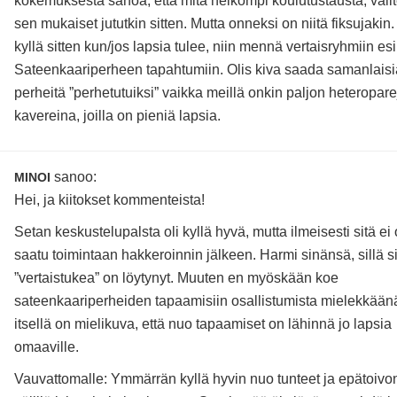
kokemuksesta sanoa, että mitä heikompi koulutustausta, valit
sen mukaiset jututkin sitten. Mutta onneksi on niitä fiksujakin. 
kyllä sitten kun/jos lapsia tulee, niin mennä vertaisryhmiin es
Sateenkaariperheen tapahtumiin. Olis kiva saada samanlaisi
perheitä ”perhetutuiksi” vaikka meillä onkin paljon heteropare
kavereina, joilla on pieniä lapsia.
sanoo:
MINOI
Hei, ja kiitokset kommenteista!
Setan keskustelupalsta oli kyllä hyvä, mutta ilmeisesti sitä ei 
saatu toimintaan hakkeroinnin jälkeen. Harmi sinänsä, sillä si
”vertaistukea” on löytynyt. Muuten en myöskään koe
sateenkaariperheiden tapaamisiin osallistumista mielekkään
itsellä on mielikuva, että nuo tapaamiset on lähinnä jo lapsia
omaaville.
Vauvattomalle: Ymmärrän kyllä hyvin nuo tunteet ja epätoivo