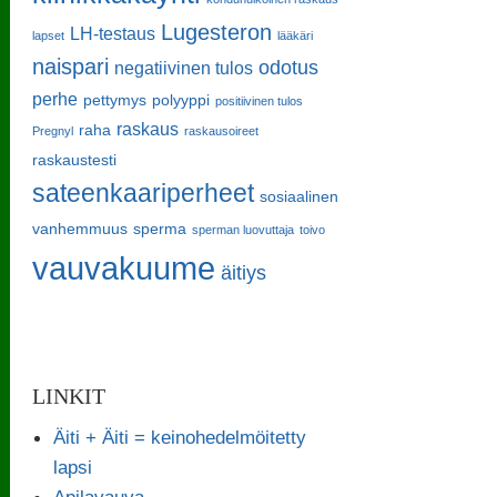
Lugesteron
LH-testaus
lapset
lääkäri
naispari
odotus
negatiivinen tulos
perhe
pettymys
polyyppi
positiivinen tulos
raskaus
raha
Pregnyl
raskausoireet
raskaustesti
sateenkaariperheet
sosiaalinen
vanhemmuus
sperma
sperman luovuttaja
toivo
vauvakuume
äitiys
LINKIT
Äiti + Äiti = keinohedelmöitetty
lapsi
Apilavauva