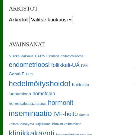
ARKISTOT
Arkistot
AVAINSANAT
bi-seksuaalisuus
CA125
Clomifen
endometriooma
endometrioosi
follikkeli-UÄ
FSH
Gonal-F
HCG
hedelmöityshoidot
hoidoista
homofobia
luopuminen
hormonit
homoseksuaalisuus
inseminaatio
IVF-hoito
kateus
keltarauhaskysta
kirjallisuus
klinikan vaihtaminen
klinikkakäynti
kohdunulkoinen raskaus