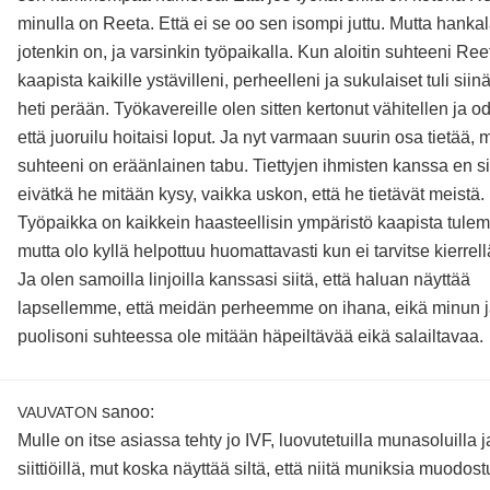
minulla on Reeta. Että ei se oo sen isompi juttu. Mutta hank
jotenkin on, ja varsinkin työpaikalla. Kun aloitin suhteeni Ree
kaapista kaikille ystävilleni, perheelleni ja sukulaiset tuli siinä
heti perään. Työkavereille olen sitten kertonut vähitellen ja od
että juoruilu hoitaisi loput. Ja nyt varmaan suurin osa tietää, 
suhteeni on eräänlainen tabu. Tiettyjen ihmisten kanssa en si
eivätkä he mitään kysy, vaikka uskon, että he tietävät meistä.
Työpaikka on kaikkein haasteellisin ympäristö kaapista tulemi
mutta olo kyllä helpottuu huomattavasti kun ei tarvitse kierrellä
Ja olen samoilla linjoilla kanssasi siitä, että haluan näyttää
lapsellemme, että meidän perheemme on ihana, eikä minun 
puolisoni suhteessa ole mitään häpeiltävää eikä salailtavaa.
sanoo:
VAUVATON
Mulle on itse asiassa tehty jo IVF, luovutetuilla munasoluilla j
siittiöillä, mut koska näyttää siltä, että niitä muniksia muodos