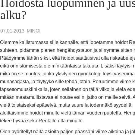
Hoidosta luopuminen ja uus
alku?
07.01.2013, MINOI
Olemme kallistumassa sille kannalle, että lopetamme hoidot R
suhteen, pidämme pienen hengähdystauon ja siirrymme sitten 
Päädyimme tähän siksi, että hoidot saattaisivat olla riskaabelej
eikä onnistumisesta ole minkäänlaista takuuta. Lisäksi täytyisi ny
mikä on se muutos, jonka yksityinen gynekologi löysi vasemma
munasarjasta, ja täytyykö sille tehdä jotain. Peruutimme viime
lapsettomuusklinikalla, joten sellainen on tällä viikolla vielä e
mitään maatamullistavaa ei nouse esiin, jatko on meille selvä. 
vielä toistaiseksi epäselvä, mutta suurella todennäköisyydellä
aloittaisimme hoidot minulle vielä tämän vuoden puolella. He
tekee hyvää sekä Reetalle että minulle.
Olen pyöritellyt näitä asioita paljon päässäni viime aikoina ja jä