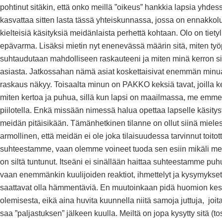
pohtinut sitäkin, että onko meillä ”oikeus” hankkia lapsia yhdes
kasvattaa sitten lasta tässä yhteiskunnassa, jossa on ennakkolu
kielteisiä käsityksiä meidänlaista perhettä kohtaan. Olo on tietyl
epävarma. Lisäksi mietin nyt enenevässä määrin sitä, miten työ
suhtaudutaan mahdolliseen raskauteeni ja miten minä kerron si
asiasta. Jatkossahan nämä asiat koskettaisivat enemmän minua,
raskaus näkyy. Toisaalta minun on PAKKO keksiä tavat, joilla ke
miten kertoa ja puhua, sillä kun lapsi on maailmassa, me emme
piilotella. Enkä missään nimessä halua opettaa lapselle käsityst
meidän pitäisikään. Tämänhetkinen tilanne on ollut siinä miele
armollinen, että meidän ei ole joka tilaisuudessa tarvinnut toitot
suhteestamme, vaan olemme voineet tuoda sen esiin mikäli mei
on siltä tuntunut. Itseäni ei sinällään haittaa suhteestamme pu
vaan enemmänkin kuulijoiden reaktiot, ihmettelyt ja kysymykset,
saattavat olla hämmentäviä. En muutoinkaan pidä huomion kes
olemisesta, eikä aina huvita kuunnella niitä samoja juttuja, joit
saa ”paljastuksen” jälkeen kuulla. Meiltä on jopa kysytty sitä (to