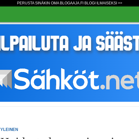
PERUSTA SINÄKIN OMA BLOGAAJA.FI BLOGI ILMAISEKSI >>
YLEINEN