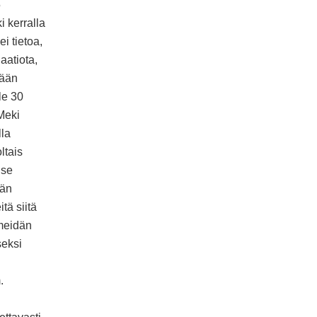
5
i kerralla
i tietoa,
aatiota,
tään
le 30
 Meki
lla
ltais
 se
dän
tä siitä
 meidän
seksi
.