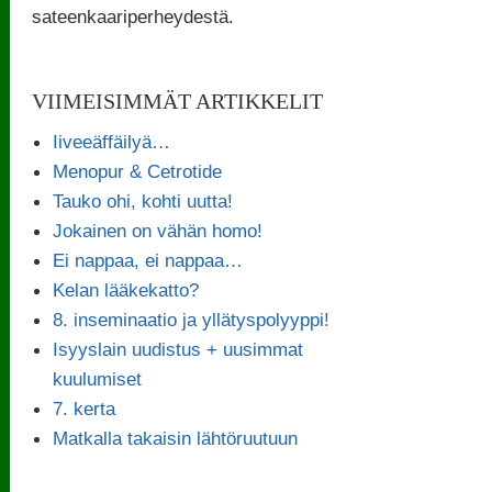
sateenkaariperheydestä.
VIIMEISIMMÄT ARTIKKELIT
Iiveeäffäilyä…
Menopur & Cetrotide
Tauko ohi, kohti uutta!
Jokainen on vähän homo!
Ei nappaa, ei nappaa…
Kelan lääkekatto?
8. inseminaatio ja yllätyspolyyppi!
Isyyslain uudistus + uusimmat
kuulumiset
7. kerta
Matkalla takaisin lähtöruutuun