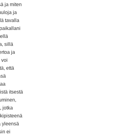
sä ja miten
uloja ja
lä tavalla
paikallani
ellä
 sillä
rtoa ja
 voi
ä, että
ssä
taa
stä itsestä
huminen,
 jotka
kipisteenä
a yleensä
sin ei