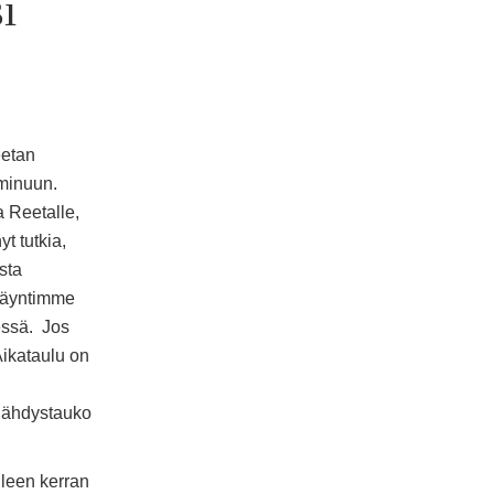
i
eetan
minuun.
a Reetalle,
t tutkia,
sta
 käyntimme
dessä. Jos
Aikataulu on
ngähdystauko
lleen kerran