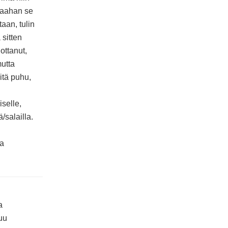
alaahan se
taan, tulin
 sitten
ottanut,
mutta
itä puhu,
selle,
/salailla.
ja
a
tuu