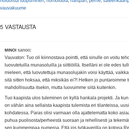
hoidoista luopuminen
,
homofobia
,
naispari
,
perhe
,
sateenkaari
vauvakuume
5 VASTAUSTA
sanoo:
MINOI
Vauvaton: Tuo oli kiinnostava pointti, että sinulle on voitu tehd
luovutetuilla munasoluilla ja siittiöillä. Itselläni ei ole edes tull
mieleen, että luovutettuja munasolujakin voisi käyttää, vaikk
sitä sitten hoksaa, että miksikäs ei?! Hetken jo puntaroimme 
mahdollisuutta itsekin, mutta luovuimme siitä kuitenkin.
Tuo kaapista ulos tuleminen on kyllä hankala projekti. Ja ku
on vähän aina sellaista kaapista tulemista eri tilanteissa, uus
kohdatessa. Paras olisi varmaan olla ajattelematta koko asia
puhua puolisosta/perheestä suoraan ja rehellisesti ja tekemätt
sen kummempaa numeroa. Että jos työkaverilla on kotona Re