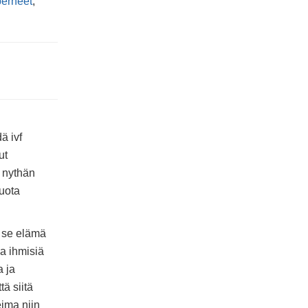
perheet
,
ä ivf
ut
a nythän
tuota
n se elämä
ia ihmisiä
a ja
ä siitä
ima niin