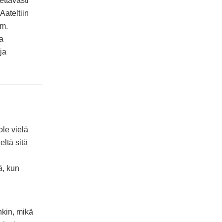
ettavasti
Aateltiin
im.
a
ja
ole vielä
eltä sitä
ä, kun
nkin, mikä