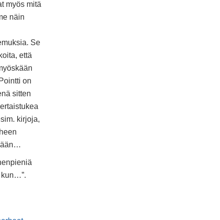
at myös mitä
me näin
kemuksia. Se
oita, että
myöskään
Pointti on
nä sitten
vertaistukea
im. kirjoja,
rheen
imään…
nenpieniä
en kun…”.